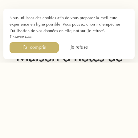
Nous utilisons des cookies afin de vous proposer la meilleure
expérience en ligne possible. Vous pouvez choisir d’empêcher
l’utilisation de vos données en cliquant sur 'Je refuse'.
En savoir plus
Je refuse
J’ai compris
Maison d’hôtes de
charme Gordes
Bienvenue à la Bastide de Voulonne !
Vous séjournerez entre le bleu azur du ciel de Provence
et le vert tendre de notre grand parc, le tout bercé par le
chant des cigales et l’ambiance familiale.
Nos
chambres d’hôtes de charme proche de Gordes
ont