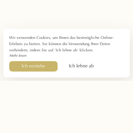
Wir verwenden Cookies, um Ihnen das bestmögliche Online-
Erlebnis zu bieten. Sie können die Verwendung Ihrer Daten
verhindern, indem Sie auf 'Ich lehne ab' klicken.
Mehr lesen
Ich lehne ab
Ich verstehe
Kontaktieren Sie uns
Haben Sie eine
Frage
zu unserem
Bed & Breakfast mit
Pool in der Nähe von Gordes
? Benötigen Sie weitere
Informationen zu Ihrem Aufenthalt? Kontaktieren Sie uns
gerne per
E-Mail
,
Telefon
oder über das
Kontaktformular
.
Der nächstgelegene
Bahnhof
ist
Avignon
(35 Kilometer),